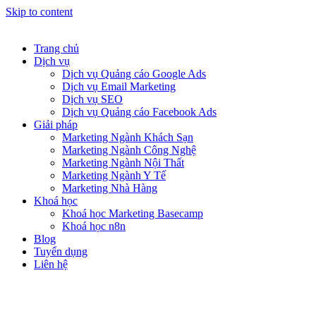
Skip to content
Trang chủ
Dịch vụ
Dịch vụ Quảng cáo Google Ads
Dịch vụ Email Marketing
Dịch vụ SEO
Dịch vụ Quảng cáo Facebook Ads
Giải pháp
Marketing Ngành Khách Sạn
Marketing Ngành Công Nghệ
Marketing Ngành Nội Thất
Marketing Ngành Y Tế
Marketing Nhà Hàng
Khoá học
Khoá học Marketing Basecamp
Khoá học n8n
Blog
Tuyển dụng
Liên hệ