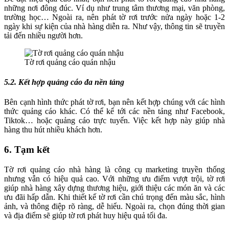
những nơi đông đúc. Ví dụ như trung tâm thương mại, văn phòng,
trường học… Ngoài ra, nên phát tờ rơi trước nửa ngày hoặc 1-2
ngày khi sự kiện của nhà hàng diễn ra. Như vậy, thông tin sẽ truyền
tải đến nhiều người hơn.
Tờ rơi quảng cáo quán nhậu
5.2. Kết hợp quảng cáo đa nền tảng
Bên cạnh hình thức phát tờ rơi, bạn nên kết hợp chúng với các hình
thức quảng cáo khác. Có thể kể tới các nền tảng như Facebook,
Tiktok… hoặc quảng cáo trực tuyến. Việc kết hợp này giúp nhà
hàng thu hút nhiều khách hơn.
6. Tạm kết
Tờ rơi quảng cáo nhà hàng là công cụ marketing truyền thống
nhưng vẫn có hiệu quả cao. Với những ưu điểm vượt trội, tờ rơi
giúp nhà hàng xây dựng thương hiệu, giới thiệu các món ăn và các
ưu đãi hấp dẫn. Khi thiết kế tờ rơi cần chú trọng đến màu sắc, hình
ảnh, và thông điệp rõ ràng, dễ hiểu. Ngoài ra, chọn đúng thời gian
và địa điểm sẽ giúp tờ rơi phát huy hiệu quả tối đa.