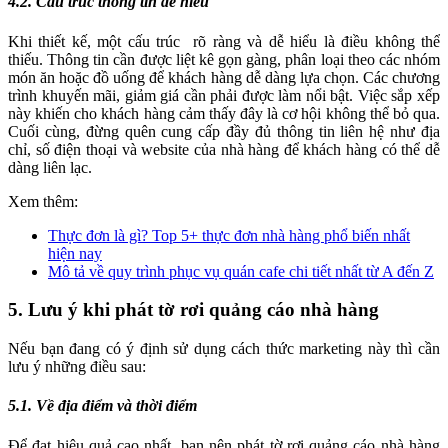
4.2. Cấu trúc thông tin dễ hiểu
Khi thiết kế, một cấu trúc rõ ràng và dễ hiểu là điều không thể
thiếu. Thông tin cần được liệt kê gọn gàng, phân loại theo các nhóm
món ăn hoặc đồ uống để khách hàng dễ dàng lựa chọn. Các chương
trình khuyến mãi, giảm giá cần phải được làm nổi bật. Việc sắp xếp
này khiến cho khách hàng cảm thấy đây là cơ hội không thể bỏ qua.
Cuối cùng, đừng quên cung cấp đầy đủ thông tin liên hệ như địa
chỉ, số điện thoại và website của nhà hàng để khách hàng có thể dễ
dàng liên lạc.
Xem thêm:
Thực đơn là gì? Top 5+ thực đơn nhà hàng phổ biến nhất
hiện nay
Mô tả về quy trình phục vụ quán cafe chi tiết nhất từ A đến Z
5. Lưu ý khi phát tờ rơi quảng cáo nhà hàng
Nếu bạn đang có ý định sử dụng cách thức marketing này thì cần
lưu ý những điều sau:
5.1. Về địa điểm và thời điểm
Để đạt hiệu quả cao nhất, bạn nên phát tờ rơi quảng cáo nhà hàng