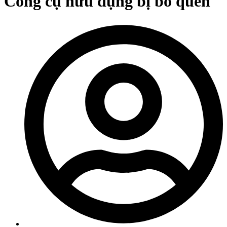
Công cụ hữu dụng bị bỏ quên