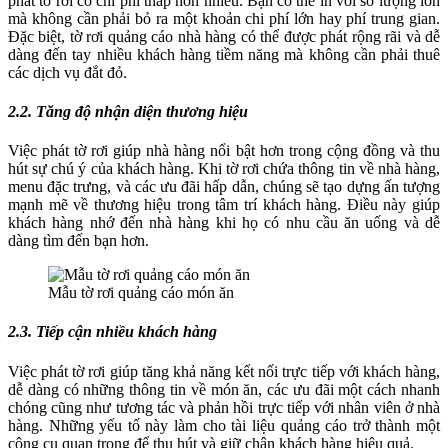
phát tờ rơi có chi phí thấp hơn nhiều. Bạn có thể in với số lượng lớn
mà không cần phải bỏ ra một khoản chi phí lớn hay phí trung gian.
Đặc biệt, tờ rơi quảng cáo nhà hàng có thể được phát rộng rãi và dễ
dàng đến tay nhiều khách hàng tiềm năng mà không cần phải thuê
các dịch vụ đắt đỏ.
2.2. Tăng độ nhận diện thương hiệu
Việc phát tờ rơi giúp nhà hàng nổi bật hơn trong cộng đồng và thu
hút sự chú ý của khách hàng. Khi tờ rơi chứa thông tin về nhà hàng,
menu đặc trưng, và các ưu đãi hấp dẫn, chúng sẽ tạo dựng ấn tượng
mạnh mẽ về thương hiệu trong tâm trí khách hàng. Điều này giúp
khách hàng nhớ đến nhà hàng khi họ có nhu cầu ăn uống và dễ
dàng tìm đến bạn hơn.
Mẫu tờ rơi quảng cáo món ăn
2.3. Tiếp cận nhiều khách hàng
Việc phát tờ rơi giúp tăng khả năng kết nối trực tiếp với khách hàng,
dễ dàng có những thông tin về món ăn, các ưu đãi một cách nhanh
chóng cũng như tương tác và phản hồi trực tiếp với nhân viên ở nhà
hàng. Những yếu tố này làm cho tài liệu quảng cáo trở thành một
công cụ quan trọng để thu hút và giữ chân khách hàng hiệu quả.