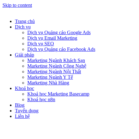
Skip to content
Trang chủ
Dịch vụ
Dịch vụ Quảng cáo Google Ads
Dịch vụ Email Marketing
Dịch vụ SEO
Dịch vụ Quảng cáo Facebook Ads
Giải pháp
Marketing Ngành Khách Sạn
Marketing Ngành Công Nghệ
Marketing Ngành Nội Thất
Marketing Ngành Y Tế
Marketing Nhà Hàng
Khoá học
Khoá học Marketing Basecamp
Khoá học n8n
Blog
Tuyển dụng
Liên hệ