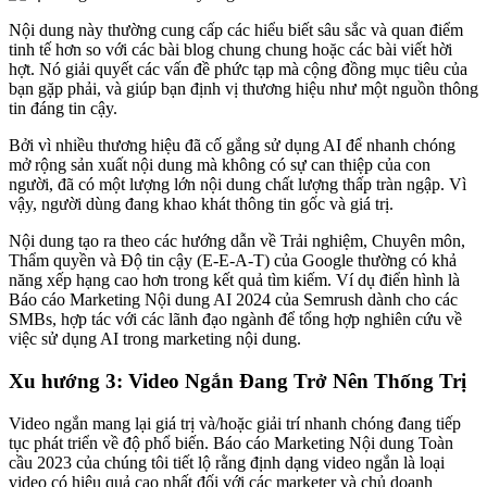
Nội dung này thường cung cấp các hiểu biết sâu sắc và quan điểm
tinh tế hơn so với các bài blog chung chung hoặc các bài viết hời
hợt. Nó giải quyết các vấn đề phức tạp mà cộng đồng mục tiêu của
bạn gặp phải, và giúp bạn định vị thương hiệu như một nguồn thông
tin đáng tin cậy.
Bởi vì nhiều thương hiệu đã cố gắng sử dụng AI để nhanh chóng
mở rộng sản xuất nội dung mà không có sự can thiệp của con
người, đã có một lượng lớn nội dung chất lượng thấp tràn ngập. Vì
vậy, người dùng đang khao khát thông tin gốc và giá trị.
Nội dung tạo ra theo các hướng dẫn về Trải nghiệm, Chuyên môn,
Thẩm quyền và Độ tin cậy (E-E-A-T) của Google thường có khả
năng xếp hạng cao hơn trong kết quả tìm kiếm. Ví dụ điển hình là
Báo cáo Marketing Nội dung AI 2024 của Semrush dành cho các
SMBs, hợp tác với các lãnh đạo ngành để tổng hợp nghiên cứu về
việc sử dụng AI trong marketing nội dung.
Xu hướng 3: Video Ngắn Đang Trở Nên Thống Trị
Video ngắn mang lại giá trị và/hoặc giải trí nhanh chóng đang tiếp
tục phát triển về độ phổ biến. Báo cáo Marketing Nội dung Toàn
cầu 2023 của chúng tôi tiết lộ rằng định dạng video ngắn là loại
video có hiệu quả cao nhất đối với các marketer và chủ doanh