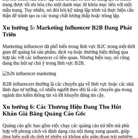
trang được tối ưu hóa cho một danh mục từ khóa mục tiêu với một
mẫu trang. Tuy nhiên, nó đòi hỏi kỹ năng lập trình và thực hiện cẩn
thận để tránh tạo ra các trang chất lượng thấp hoặc trùng lặp.
Xu hướng 5: Marketing Influencer B2B Đang Phát
Triển
Marketing influencer đã phổ biến trong lĩnh vực B2C trong một thời
gian để quảng bá sản phẩm, dịch vụ hoặc thương hiệu thông qua
hợp tác với các influencer có liên quan. Nhưng hiện nay, nó cũng
đang thu hút sự chú ý trong lĩnh vực B2B.
B2B influencers thường là các chuyên gia về lĩnh vực hoặc các nhà
lãnh đạo tư tưởng, có nhiều người theo dõi là các chuyên gia trong
ngành tìm kiếm thông tin và lời khuyên đáng tin cậy.
Xu hướng 6: Các Thương Hiệu Đang Thu Hút
Khán Giả Bằng Quảng Cáo Gốc
Quảng cáo gốc bao gồm việc chạy các quảng cáo trả tiền mà phù
hợp với phong cách và định dạng của nội dung xung quanh, giúp
tăng hiệu suất do tính tự nhiên và không gây gián đoạn trải nghiệm