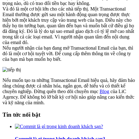
trọng nào, dù có trao đổi tiền bạc hay không.
Và đó là một cơ hội lớn cho các nhà tiếp thị. Một Transactional
Email thường được gửi sau một hành động quan trọng được thực
hiện bởi một khách truy cập vào trang web của bạn. Điều này cho
thấy họ tin tưởng bạn, quan tâm đến bạn và muốn bất cứ điều gì họ
đã đăng ký. Đó là lý do tại sao email giao dịch có tỷ lệ mở cao nhất
trong tất cả các loại email. Vì người nhận quan tâm đến nội dung
của email đó.
Nếu người nhận của bạn đang mở Transactional Email của bạn, thì
đó là một cơ hội tuyệt vời. Để cung cấp thêm thông tin về công ty
của bạn mà bạn muốn họ biết.
Nếu muốn tạo ra những Transactional Email hiệu quả, hãy đảm bảo
rằng chúng được cá nhân hóa, ngắn gọn, dễ hiểu và có thiết kế
chuyên nghiệp. Đừng quên theo dõi chuyên mục
Blog
của LiC
Agency. Để không bỏ lỡ bất kỳ cơ hội nào giúp nâng cao kiến thức
và kỹ năng của mình.
Tin tức nổi bật
Commit là gì trong kinh doanh khách sạn?