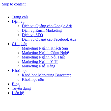
Skip to content
Trang chủ
Dịch vụ
Dịch vụ Quảng cáo Google Ads
Dịch vụ Email Marketing
Dịch vụ SEO
Dịch vụ Quảng cáo Facebook Ads
Giải pháp
Marketing Ngành Khách Sạn
Marketing Ngành Công Nghệ
Marketing Ngành Nội Thất
Marketing Ngành Y Tế
Marketing Nhà Hàng
Khoá học
Khoá học Marketing Basecamp
Khoá học n8n
Blog
Tuyển dụng
Liên hệ