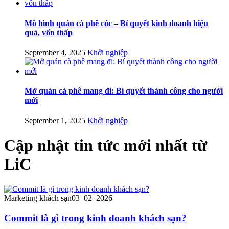
Mô hình quán cà phê cóc – Bí quyết kinh doanh hiệu
quả, vốn thấp
September 4, 2025
Khởi nghiệp
Mở quán cà phê mang đi: Bí quyết thành công cho người
mới
September 1, 2025
Khởi nghiệp
Cập nhật
tin tức mới nhất
từ
LiC
Marketing khách sạn
03–02–2026
Commit là gì trong kinh doanh khách sạn?