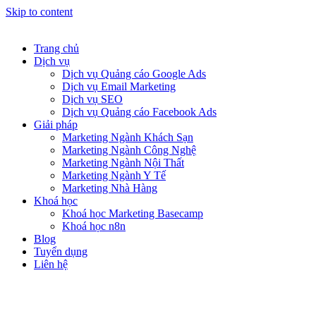
Skip to content
Trang chủ
Dịch vụ
Dịch vụ Quảng cáo Google Ads
Dịch vụ Email Marketing
Dịch vụ SEO
Dịch vụ Quảng cáo Facebook Ads
Giải pháp
Marketing Ngành Khách Sạn
Marketing Ngành Công Nghệ
Marketing Ngành Nội Thất
Marketing Ngành Y Tế
Marketing Nhà Hàng
Khoá học
Khoá học Marketing Basecamp
Khoá học n8n
Blog
Tuyển dụng
Liên hệ