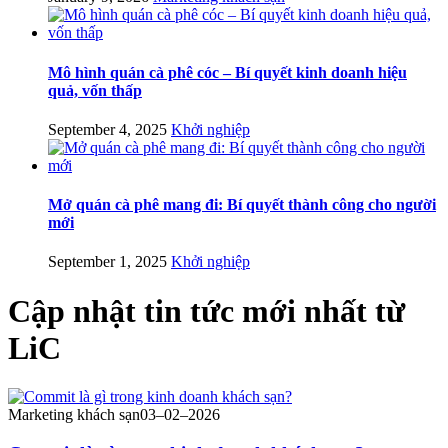
Mô hình quán cà phê cóc – Bí quyết kinh doanh hiệu
quả, vốn thấp
September 4, 2025
Khởi nghiệp
Mở quán cà phê mang đi: Bí quyết thành công cho người
mới
September 1, 2025
Khởi nghiệp
Cập nhật
tin tức mới nhất
từ
LiC
Marketing khách sạn
03–02–2026