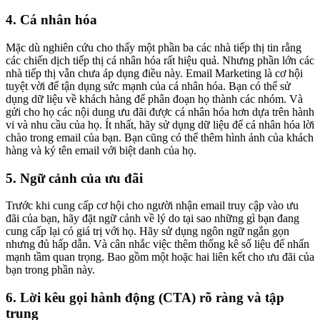
4. Cá nhân hóa
Mặc dù nghiên cứu cho thấy một phần ba các nhà tiếp thị tin rằng
các chiến dịch tiếp thị cá nhân hóa rất hiệu quả. Nhưng phần lớn các
nhà tiếp thị vẫn chưa áp dụng điều này. Email Marketing là cơ hội
tuyệt vời để tận dụng sức mạnh của cá nhân hóa. Bạn có thể sử
dụng dữ liệu về khách hàng để phân đoạn họ thành các nhóm. Và
gửi cho họ các nội dung ưu đãi được cá nhân hóa hơn dựa trên hành
vi và nhu cầu của họ. Ít nhất, hãy sử dụng dữ liệu để cá nhân hóa lời
chào trong email của bạn. Bạn cũng có thể thêm hình ảnh của khách
hàng và ký tên email với biệt danh của họ.
5. Ngữ cảnh của ưu đãi
Trước khi cung cấp cơ hội cho người nhận email truy cập vào ưu
đãi của bạn, hãy đặt ngữ cảnh về lý do tại sao những gì bạn đang
cung cấp lại có giá trị với họ. Hãy sử dụng ngôn ngữ ngắn gọn
nhưng đủ hấp dẫn. Và cân nhắc việc thêm thống kê số liệu để nhấn
mạnh tầm quan trọng. Bao gồm một hoặc hai liên kết cho ưu đãi của
bạn trong phần này.
6. Lời kêu gọi hành động (CTA) rõ ràng và tập
trung