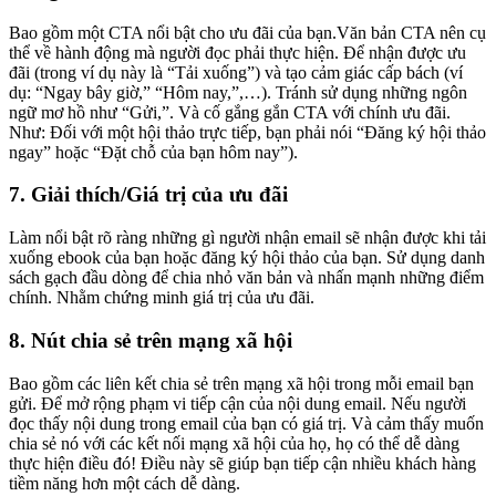
Bao gồm một CTA nổi bật cho ưu đãi của bạn.Văn bản CTA nên cụ
thể về hành động mà người đọc phải thực hiện. Để nhận được ưu
đãi (trong ví dụ này là “Tải xuống”) và tạo cảm giác cấp bách (ví
dụ: “Ngay bây giờ,” “Hôm nay,”,…). Tránh sử dụng những ngôn
ngữ mơ hồ như “Gửi,”. Và cố gắng gắn CTA với chính ưu đãi.
Như: Đối với một hội thảo trực tiếp, bạn phải nói “Đăng ký hội thảo
ngay” hoặc “Đặt chỗ của bạn hôm nay”).
7. Giải thích/Giá trị của ưu đãi
Làm nổi bật rõ ràng những gì người nhận email sẽ nhận được khi tải
xuống ebook của bạn hoặc đăng ký hội thảo của bạn. Sử dụng danh
sách gạch đầu dòng để chia nhỏ văn bản và nhấn mạnh những điểm
chính. Nhằm chứng minh giá trị của ưu đãi.
8. Nút chia sẻ trên mạng xã hội
Bao gồm các liên kết chia sẻ trên mạng xã hội trong mỗi email bạn
gửi. Để mở rộng phạm vi tiếp cận của nội dung email. Nếu người
đọc thấy nội dung trong email của bạn có giá trị. Và cảm thấy muốn
chia sẻ nó với các kết nối mạng xã hội của họ, họ có thể dễ dàng
thực hiện điều đó! Điều này sẽ giúp bạn tiếp cận nhiều khách hàng
tiềm năng hơn một cách dễ dàng.