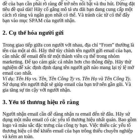
đề của bạn cần phải rõ ràng để trở nên nổi bật và thu hút. Đừng đặt
tiêu đề quá dài! Hãy cố gắng mô tả ưu đãi bạn đang cung cấp một
cách rõ ràng và ngắn gọn nhất có thể. Và tránh các từ có thể đẩy
bạn vào mục SPAM của người nhận.
2. Cụ thể hóa người gửi
Trong giao tiếp giữa con người với nhau, địa chỉ “From” thường là
tên của một ai đó. Hãy thử tùy chỉnh tên người gửi email của bạn,
cân nhắc để email đến từ một thành viên cụ thể trong nhóm
marketing. Để tạo cảm giác cá nhân hơn cho thông điệp. Hãy thử
nghiệm để xác định định dạng tên người gửi nào mang lại tỷ lệ mở
email cao nhất.
Ví dụ: Tên Họ vs. Tên, Tên Công Ty vs. Tên Họ và Tên Công Ty.
Sử dụng tên người thật sẽ giúp email của bạn trở nên gần gũi. Và
gia tăng sự tin cậy với người nhận.
3. Yếu tố thương hiệu rõ ràng
Người nhận email cần dễ dàng nhận ra email đến từ đâu. Hãy sử
dụng một mẫu email có các yếu tố thương hiệu nhất quán. Bao gồm
logo và màu sắc đặc trưng của công ty bạn. Việc thiếu các yếu tố
thương hiệu có thể khiến email của bạn trông thiếu chuyên nghiệp
và kém an toàn.