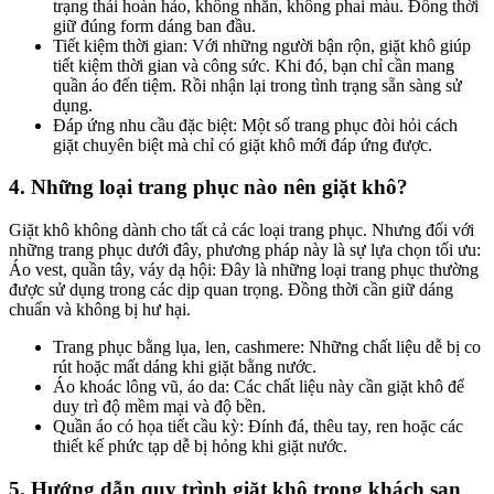
trạng thái hoàn hảo, không nhăn, không phai màu. Đồng thời
giữ đúng form dáng ban đầu.
Tiết kiệm thời gian: Với những người bận rộn, giặt khô giúp
tiết kiệm thời gian và công sức. Khi đó, bạn chỉ cần mang
quần áo đến tiệm. Rồi nhận lại trong tình trạng sẵn sàng sử
dụng.
Đáp ứng nhu cầu đặc biệt: Một số trang phục đòi hỏi cách
giặt chuyên biệt mà chỉ có giặt khô mới đáp ứng được.
4. Những loại trang phục nào nên giặt khô?
Giặt khô không dành cho tất cả các loại trang phục. Nhưng đối với
những trang phục dưới đây, phương pháp này là sự lựa chọn tối ưu:
Áo vest, quần tây, váy dạ hội: Đây là những loại trang phục thường
được sử dụng trong các dịp quan trọng. Đồng thời cần giữ dáng
chuẩn và không bị hư hại.
Trang phục bằng lụa, len, cashmere: Những chất liệu dễ bị co
rút hoặc mất dáng khi giặt bằng nước.
Áo khoác lông vũ, áo da: Các chất liệu này cần giặt khô để
duy trì độ mềm mại và độ bền.
Quần áo có họa tiết cầu kỳ: Đính đá, thêu tay, ren hoặc các
thiết kế phức tạp dễ bị hỏng khi giặt nước.
5. Hướng dẫn quy trình giặt khô trong khách sạn