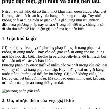
phục đặc biệt, giữ màu và dáng bền lâu.
Ngày nay, giặt khô đã trở thành một khái niệm quen thuộc. Đặc biệt
là trong các khách sạn hay cửa hàng thời trang cao cấp. Tuy nhiên,
không phải ai cũng hiểu rõ giặt khô là gì? Cũng như ưu, nhược
điểm của phương pháp này ra sao? Trong bài viết này, chúng ta sẽ
đi sâu tìm hiểu về khái niệm giặt khô mà bạn nên biết.
1. Giặt khô là gì?
Giặt khô (dry cleaning) là phương pháp làm sạch trang phục mà
không sử dụng nước. Thay vào đó, giặt khô sử dụng các loại dung
môi hóa học đặc biệt. Thường là perchloroethylene, để làm sạch bụi
bẩn, dầu mỡ và các vết bẩn khác.
Phương pháp này được thiết kế nhằm bảo vệ chất lượng của các loại
vải nhạy cảm và trang phục cao cấp. Hay những loại mà giặt bằng
nước thông thường có thể làm hư hỏng. Giặt khô không chỉ giúp
loại bỏ các vết bẩn cứng đầu. Mà còn bảo quản hình dáng, kết cấu,
màu sắc của quần áo trong thời gian dài.
2. Ưu, nhược điểm của việc giặt khô