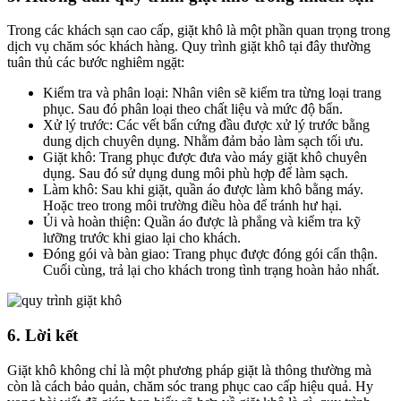
Trong các khách sạn cao cấp, giặt khô là một phần quan trọng trong
dịch vụ chăm sóc khách hàng. Quy trình giặt khô tại đây thường
tuân thủ các bước nghiêm ngặt:
Kiểm tra và phân loại: Nhân viên sẽ kiểm tra từng loại trang
phục. Sau đó phân loại theo chất liệu và mức độ bẩn.
Xử lý trước: Các vết bẩn cứng đầu được xử lý trước bằng
dung dịch chuyên dụng. Nhằm đảm bảo làm sạch tối ưu.
Giặt khô: Trang phục được đưa vào máy giặt khô chuyên
dụng. Sau đó sử dụng dung môi phù hợp để làm sạch.
Làm khô: Sau khi giặt, quần áo được làm khô bằng máy.
Hoặc treo trong môi trường điều hòa để tránh hư hại.
Ủi và hoàn thiện: Quần áo được là phẳng và kiểm tra kỹ
lưỡng trước khi giao lại cho khách.
Đóng gói và bàn giao: Trang phục được đóng gói cẩn thận.
Cuối cùng, trả lại cho khách trong tình trạng hoàn hảo nhất.
6. Lời kết
Giặt khô không chỉ là một phương pháp giặt là thông thường mà
còn là cách bảo quản, chăm sóc trang phục cao cấp hiệu quả. Hy