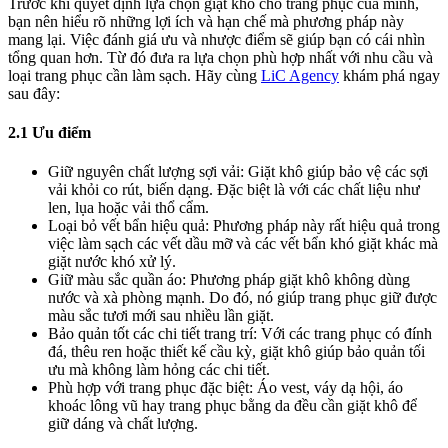
Trước khi quyết định lựa chọn giặt khô cho trang phục của mình,
bạn nên hiểu rõ những lợi ích và hạn chế mà phương pháp này
mang lại. Việc đánh giá ưu và nhược điểm sẽ giúp bạn có cái nhìn
tổng quan hơn. Từ đó đưa ra lựa chọn phù hợp nhất với nhu cầu và
loại trang phục cần làm sạch. Hãy cùng
LiC Agency
khám phá ngay
sau đây:
2.1 Ưu điểm
Giữ nguyên chất lượng sợi vải: Giặt khô giúp bảo vệ các sợi
vải khỏi co rút, biến dạng. Đặc biệt là với các chất liệu như
len, lụa hoặc vải thổ cẩm.
Loại bỏ vết bẩn hiệu quả: Phương pháp này rất hiệu quả trong
việc làm sạch các vết dầu mỡ và các vết bẩn khó giặt khác mà
giặt nước khó xử lý.
Giữ màu sắc quần áo: Phương pháp giặt khô không dùng
nước và xà phòng mạnh. Do đó, nó giúp trang phục giữ được
màu sắc tươi mới sau nhiều lần giặt.
Bảo quản tốt các chi tiết trang trí: Với các trang phục có đính
đá, thêu ren hoặc thiết kế cầu kỳ, giặt khô giúp bảo quản tối
ưu mà không làm hỏng các chi tiết.
Phù hợp với trang phục đặc biệt: Áo vest, váy dạ hội, áo
khoác lông vũ hay trang phục bằng da đều cần giặt khô để
giữ dáng và chất lượng.