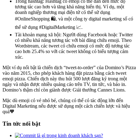
Trong hashtag: Hashtag có emoji có thể dẫn đến mức độ
tương tác cao hơn và tăng khả năng hiển thị. Ví dụ, một
doanh nghiệp thương mại điện tử có thể sử dụng
#OnlineShopping 🛍️, và một công ty digital marketing số có
thể sử dụng #DigitalMarketing 📈.
Tài khoản mạng xã hội: Người dùng Facebook hoặc Twitter
có nhiều khả năng tương tác với bài đăng chứa emoji. Theo
Wordstream, các tweet có chứa emoji có mức độ tương tác
cao hơn 25.4% so với các tweet không có biểu tượng cảm
xúc.
Một ví dụ nổi bật là chiến dịch “tweet-to-order” của Domino’s Pizza
vào năm 2015, cho phép khách hàng đặt pizza bằng cách tweet
emoji pizza. Chiến dịch này thu hút 500 lượt đăng ký trong một
ngày và nhận được nhiều quảng cáo trên TV, tin tức, và báo in.
Domino’s thậm chí còn giành được Giải thưởng Cannes Lions.
Mặc dù emoji có vẻ nhỏ bé, chúng có thể có tác động lớn đến
Digital Marketing nếu được sử dụng một cách chiến lược và hiệu
quả🧡
Tin tức nổi bật