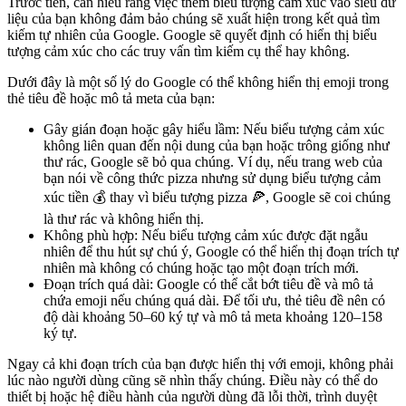
Trước tiên, cần hiểu rằng việc thêm biểu tượng cảm xúc vào siêu dữ
liệu của bạn không đảm bảo chúng sẽ xuất hiện trong kết quả tìm
kiếm tự nhiên của Google. Google sẽ quyết định có hiển thị biểu
tượng cảm xúc cho các truy vấn tìm kiếm cụ thể hay không.
Dưới đây là một số lý do Google có thể không hiển thị emoji trong
thẻ tiêu đề hoặc mô tả meta của bạn:
Gây gián đoạn hoặc gây hiểu lầm: Nếu biểu tượng cảm xúc
không liên quan đến nội dung của bạn hoặc trông giống như
thư rác, Google sẽ bỏ qua chúng. Ví dụ, nếu trang web của
bạn nói về công thức pizza nhưng sử dụng biểu tượng cảm
xúc tiền 💰 thay vì biểu tượng pizza 🍕, Google sẽ coi chúng
là thư rác và không hiển thị.
Không phù hợp: Nếu biểu tượng cảm xúc được đặt ngẫu
nhiên để thu hút sự chú ý, Google có thể hiển thị đoạn trích tự
nhiên mà không có chúng hoặc tạo một đoạn trích mới.
Đoạn trích quá dài: Google có thể cắt bớt tiêu đề và mô tả
chứa emoji nếu chúng quá dài. Để tối ưu, thẻ tiêu đề nên có
độ dài khoảng 50–60 ký tự và mô tả meta khoảng 120–158
ký tự.
Ngay cả khi đoạn trích của bạn được hiển thị với emoji, không phải
lúc nào người dùng cũng sẽ nhìn thấy chúng. Điều này có thể do
thiết bị hoặc hệ điều hành của người dùng đã lỗi thời, trình duyệt