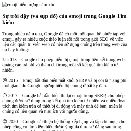
Sự trỗi dậy (và sụp đổ) của emoji trong Google Tìm
kiếm
Trong nhiều năm qua, Google đã có một mối quan hệ phức tạp với
emoji, gây ra nhiều cuộc thảo luận sôi nổi trong giới SEO về việc
liệu các quản trị viên web có nên sử dụng chúng trên trang web của
họ hay không:
✨ 2013 – Google cho phép hiển thị ẹmoji trong liên kết trang web,
quảng cáo trả phí và thậm chí trong một số kết quả tìm kiếm tự
nhiên.
😢 2015 – Emoji bắt đầu biến mất khỏi SERP và bị coi là “lãng phí
thời gian” do Google ngừng hiển thị chúng ở bất kỳ đâu.
🤨 2017 – Google bắt đầu hiển thị lại emoji trong SERP, cho phép
chúng được sử dụng trong kết quả tìm kiếm tự nhiên và nhiều đoạn
trích tìm kiếm trên cả thiết bị di động và máy tính để bàn, miễn là
chúng có liên quan và hữu ích với người dùng.
😊 2020 – Google cải thiện hệ thống xếp hạng và lập chỉ mục, cho
phép công cụ tìm kiếm hiểu được ý nghĩa thực sự đằng sau từng