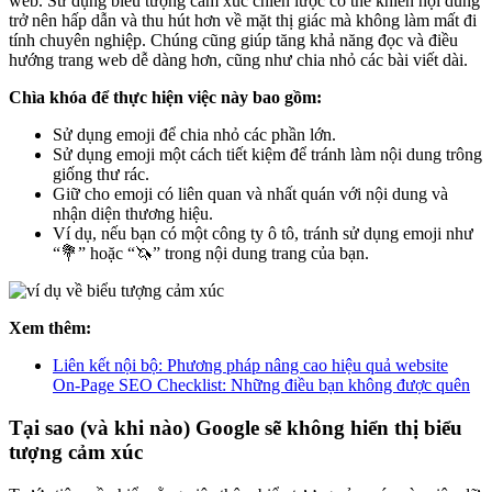
web. Sử dụng biểu tượng cảm xúc chiến lược có thể khiến nội dung
trở nên hấp dẫn và thu hút hơn về mặt thị giác mà không làm mất đi
tính chuyên nghiệp. Chúng cũng giúp tăng khả năng đọc và điều
hướng trang web dễ dàng hơn, cũng như chia nhỏ các bài viết dài.
Chìa khóa để thực hiện việc này bao gồm:
Sử dụng emoji để chia nhỏ các phần lớn.
Sử dụng emoji một cách tiết kiệm để tránh làm nội dung trông
giống thư rác.
Giữ cho emoji có liên quan và nhất quán với nội dung và
nhận diện thương hiệu.
Ví dụ, nếu bạn có một công ty ô tô, tránh sử dụng emoji như
“💐” hoặc “🦄” trong nội dung trang của bạn.
Xem thêm:
Liên kết nội bộ: Phương pháp nâng cao hiệu quả website
On-Page SEO Checklist: Những điều bạn không được quên
Tại sao (và khi nào) Google sẽ không hiển thị biểu
tượng cảm xúc