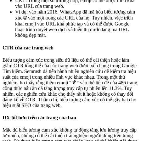
URL: Trong một số trường hợp, emoji có thể được triển khai
vào URL của trang web.
Ví dụ, vào năm 2016, WhatsApp đã mã hóa biểu tượng cảm
xúc 🌐 vào một trong các URL của họ. Tuy nhiên, việc triển
khai emoji vào URL khá phức tạp và có thể được Google
hoặc trình duyệt web dịch và hiển thị dưới dạng mã URL
không đẹp mắt.
CTR của các trang web
Biểu tượng cảm xúc trong siêu dữ liệu có thể cải thiện hoặc làm
giảm CTR tổng thể của các trang web được xếp hạng trong Google
Tìm kiếm. Semrush đã tiến hành nhiều nghiên cứu để kiểm tra hiệu
suất của emoji trong nhiều lĩnh vực khác nhau. Trong một thử
nghiệm, họ thấy rằng thêm emoji “🍹” vào thẻ tiêu đề của 486 trang
công thức nấu ăn đã tăng lượng truy cập tự nhiên lên 11,3%. Tuy
nhiên, các nghiên cứu khác cho thấy rất ít hoặc không có thay đổi
đáng kể về CTR. Thậm chí, biểu tượng cảm xúc có thể gây hại cho
hiệu suất SEO của trang web.
UX tốt hơn trên các trang của bạn
Mặc dù biểu tượng cảm xúc không tự động tăng lưu lượng truy cập
tự nhiên, chúng có thể cải thiện trải nghiệm người dùng trên trang